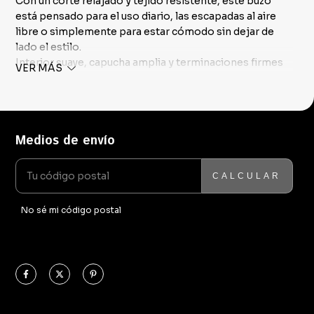
Con un corte relajado y tejido resistente, este buzo
está pensado para el uso diario, las escapadas al aire
libre o simplemente para estar cómodo sin dejar de
lado el estilo.
Interior suave, capucha amplia y terminaciones firmes
VER MÁS
que lo hacen durable y versátil.
Una prenda simple, real y lista para lo que venga.
Medios de envío
ENTREGAS PARA EL CP:
CAMBIAR CP
CALCULAR
No sé mi código postal