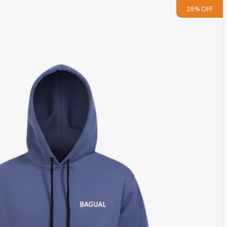
25
%
OFF