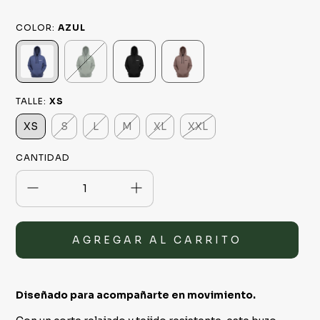
COLOR:
AZUL
TALLE:
XS
XS
S
L
M
XL
XXL
CANTIDAD
Diseñado para acompañarte en movimiento.