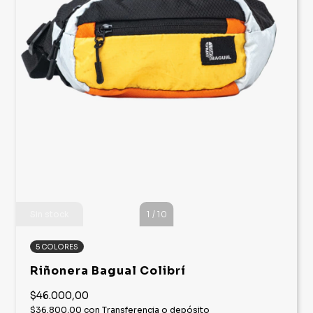
Sin stock
1
/
10
5 COLORES
Riñonera Bagual Colibrí
$46.000,00
$36.800,00
con
Transferencia o depósito