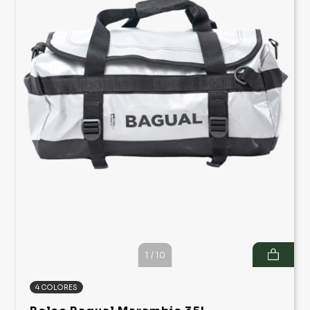
1
/
10
4 COLORES