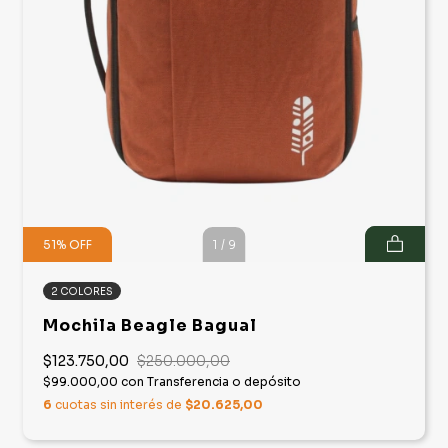
51
%
OFF
1
/
9
2 COLORES
Mochila Beagle Bagual
$123.750,00
$250.000,00
$99.000,00
con
Transferencia o depósito
6
cuotas sin interés de
$20.625,00