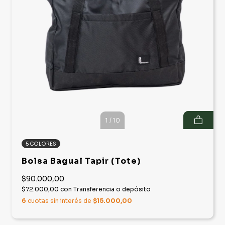
1
/
10
5 COLORES
Bolsa Bagual Tapir (Tote)
$90.000,00
$72.000,00
con
Transferencia o depósito
6
cuotas sin interés de
$15.000,00