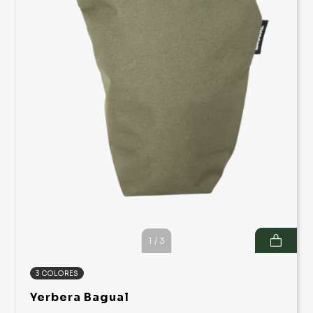
1
/
3
3 COLORES
Yerbera Bagual